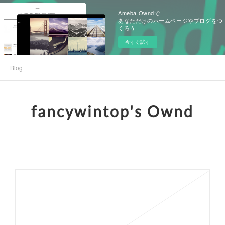
Ameba Owndで
あなただけのホームページやブログをつ
くろう
今すぐ試す
Blog
fancywintop's Ownd