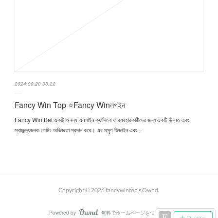
2024.09.20 08:22
Fancy Win Top ⭐️Fancy Winলগইন
Fancy Win Bet একটি অনন্য অনলাইন ক্যাসিনো যা ব্যবহারকারীদের জন্য একটি উন্নত এবং
স্বাচ্ছন্দ্যজনক গেমিং অভিজ্ঞতা প্রদান করে। এর মসৃণ ডিজাইন এবং...
Copyright ©
2026
fancywintop's Ownd
.
Powered by
無料でホームページをつくろう
AmebaOwnd